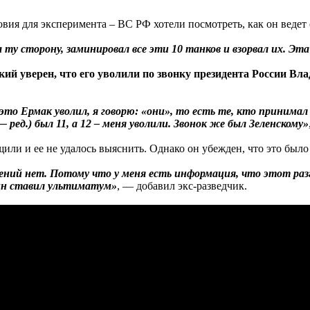
овия для эксперимента – ВС РФ хотели посмотреть, как он ведет 
у сторону, заминировал все эти 10 танков и взорвал их. Эта
ий уверен, что его уволили по звонку президента России Вл
 это Ермак уволил, я говорю: «они», то есть те, кто принима
ед.) был 11, а 12 – меня уволили. Звонок же был Зеленскому»
ли и ее не удалось выяснить. Однако он убежден, что это было
ений нет. Потому что у меня есть информация, что этот разго
тин ставил ультиматум»
, — добавил экс-разведчик.