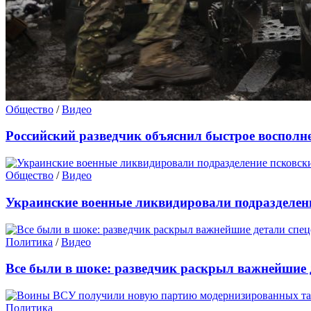
Общество
/
Видео
Российский разведчик объяснил быстрое восполн
Общество
/
Видео
Украинские военные ликвидировали подразделен
Политика
/
Видео
Все были в шоке: разведчик раскрыл важнейшие 
Политика