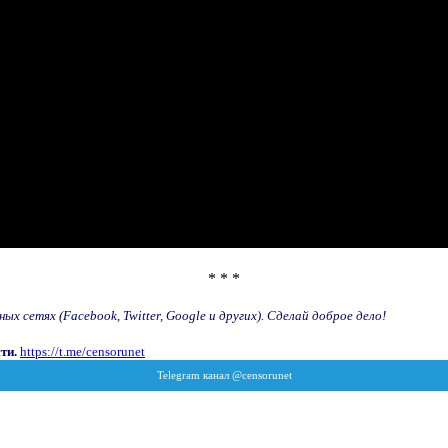
* * *
х сетях (Facebook, Twitter, Google и других). Сделай доброе дело!
ти.
https://t.me/censorunet