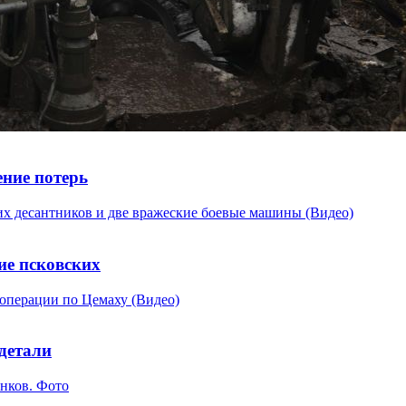
ение потерь
ие псковских
детали