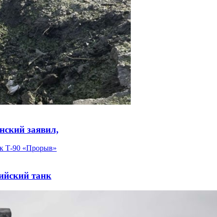
нский заявил,
ийский танк