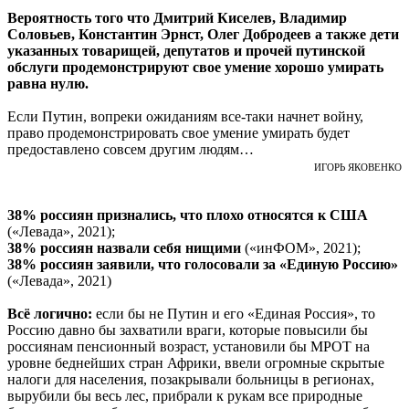
Вероятность того что Дмитрий Киселев, Владимир
Соловьев, Константин Эрнст, Олег Добродеев а также дети
указанных товарищей, депутатов и прочей путинской
обслуги продемонстрируют свое умение хорошо умирать
равна нулю.
Если Путин, вопреки ожиданиям все-таки начнет войну,
право продемонстрировать свое умение умирать будет
предоставлено совсем другим людям…
ИГОРЬ ЯКОВЕНКО
38% россиян признались, что плохо относятся к США
(«Левада», 2021);
38% россиян назвали себя нищими
(«инФОМ», 2021);
38% россиян заявили, что голосовали за «Единую Россию»
(«Левада», 2021)
Всё логично:
если бы не Путин и его «Единая Россия», то
Россию давно бы захватили враги, которые повысили бы
россиянам пенсионный возраст, установили бы МРОТ на
уровне беднейших стран Африки, ввели огромные скрытые
налоги для населения, позакрывали больницы в регионах,
вырубили бы весь лес, прибрали к рукам все природные