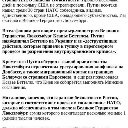
дней и поскольку США не отреагировали, Путин все-таки
нашел среди 30 стран НАТО собеседника, видимо,
единственного, кроме США, обладающего субъектностью. Им
оказалось Великое Герцогство Люксембург.
В телефонном разговоре с премьер-министром Великого
Герцогства Люксембург Ксавье Беттелем, Путин
наябедничал Беттелю на Украину и ее «деструктивные
действия, которые привели к тупику в переговорном
процессе по разрешению внутриукраинского кризиса».
Кроме того Путин обсудил с главой правительства
Люксембурга перспективы урегулирования конфликта на
Донбассе, а также миграционный кризис на границах
Беларуси со странами Евросоюза
, и еще раз пожаловался
Ксавье Беттелю, что Киев не собирается выполнять Минские
соглашения.
Но главное, конечно, это гарантии безопасности России,
которые в соответствии с проектом соглашения с НАТО,
должно обеспечивать в том числе и Великое Герцогство
Люксембург,
армия которого насчитывает несколько меньше 1
(одной) тысячи человек.