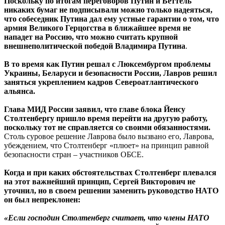
Поскольку по итогам переговоров Путин и Беттель
никаких бумаг не подписывали можно только надеяться,
что собеседник Путина дал ему устные гарантии о том, что
армия Великого Герцогства в ближайшее время не
нападет на Россию, что можно считать крупной
внешнеполитической победой Владимира Путина
.
В то время как Путин решал с Люксембургом проблемы
Украины, Беларуси и безопасности России, Лавров решил
заняться укреплением кадров Североатлантического
альянса.
Глава МИД России заявил, что главе блока Йенсу
Столтенбергу пришло время перейти на другую работу,
поскольку тот не справляется со своими обязанностями.
Столь суровое решение Лаврова было вызвано его, Лаврова,
убеждением, что Столтенберг «плюет» на принцип равной
безопасности стран – участников ОБСЕ.
Когда и при каких обстоятельствах Столтенберг плевался
на этот важнейший принцип, Сергей Викторович не
уточнил, но в своем решении заменить руководство НАТО
он был непреклонен:
«Если господин Столтенберг считает, что члены НАТО