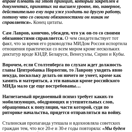
вправе плевать на этот принцип, который закреплен в
документах, принятых на высшем уровне, то, наверное,
действительно ему пора уже уходить на другую работу,
потому что со своими обязанностями он никак не
справляется».
Конец цитаты.
Сам Лавров, конечно, убежден, что уж он-то со своими
обязанностями справляется.
О чем свидетельствует тот
факт, что за время его руководства МИДом Россия испортила
отношения практически со всем миром кроме нескольких
диктатур вроде КНДР, Беларуси, Венесуэлы, Сирии и Кубы.
Впрочем, если Столтенберга по слухам ждет должность
главы Центробанка Норвегии, то Лаврову уходить явно
некуда, поскольку делать он ничего не умеет, кроме как
хамить и материться, а эти навыки кроме российского
МИДа мало где еще востребованы…
Нагнетаемый предвоенный психоз требует каких-то
мобилизующих, ободряющих и утешительных слов,
обращенных к популяции, части которой, судя по
риторике начальства, придется отправляться на войну.
Сталинская пропаганда утешала и вдохновляла советских
граждан тем, что все 20-е и 30-е годы повторяла:
«Мы будем