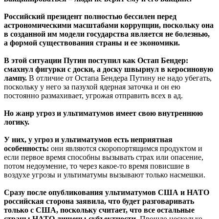
Российский президент полностью бессилен перед
астрономическими масштабами коррупции, поскольку она
в созданной им модели государства является не болезнью,
а формой существования страны и ее экономики.
В этой ситуации Путин поступил как Остап Бендер:
смахнул фигурки с доски, а доску швырнул в керосиновую
лампу.
В отличие от Остапа Бендера Путину не надо убегать,
поскольку у него за пазухой ядерная заточка и он ею
постоянно размахивает, угрожая отправить всех в ад.
Но жанр угроз и ультиматумов имеет свою внутреннюю
логику.
У них, у угроз и ультиматумов есть неприятная
особенность:
они являются скоропортящимся продуктом и
если первое время способны вызывать страх или опасение,
потом недоумение, то через какое-то время повисшие в
воздухе угрозы и ультиматумы вызывают только насмешки.
Сразу после опубликования ультиматумов США и НАТО
российская сторона заявила, что будет разговаривать
только с США, поскольку считает, что все остальные
страны НАТО лишены субъектности.
Прошло несколько