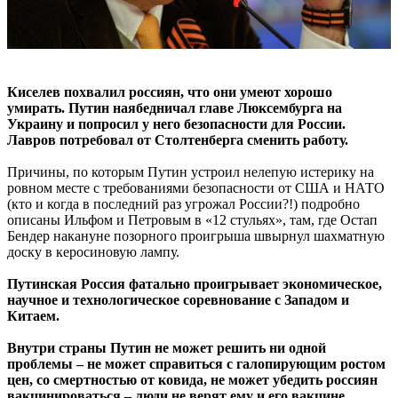
Киселев похвалил россиян, что они умеют хорошо
умирать. Путин наябедничал главе Люксембурга на
Украину и попросил у него безопасности для России.
Лавров потребовал от Столтенберга сменить работу.
Причины, по которым Путин устроил нелепую истерику на
ровном месте с требованиями безопасности от США и НАТО
(кто и когда в последний раз угрожал России?!) подробно
описаны Ильфом и Петровым в «12 стульях», там, где Остап
Бендер накануне позорного проигрыша швырнул шахматную
доску в керосиновую лампу.
Путинская Россия фатально проигрывает экономическое,
научное и технологическое соревнование с Западом и
Китаем.
Внутри страны Путин не может решить ни одной
проблемы – не может справиться с галопирующим ростом
цен, со смертностью от ковида, не может убедить россиян
вакцинироваться – люди не верят ему и его вакцине.