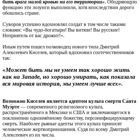
бить врага малой кровью на его территории»
. Ободряющую
функцию эти лозунги выполнили, хотя впоследствии дорого
обошлись стране.
Суворов успешно вдохновлял солдат в том числе такими
словами: «Вы чудо-богатыри! Вы витязи! Вы русские!
Неприятель от вас дрожит!».
Иным путем пошел полководец нового типа Дмитрий
Алексеевич Киселев, который вдохновил соотечественников
так:
«Может быть мы не умеем так хорошо жить
как на Западе, но хорошо умирать, как показала
вся мировая история, мы умеем лучше всех».
Возможно Киселев является адептом культа смерти Са́нта
Муэ́рте
— современного религиозного культа,
распространённого в Мексике и США и заключающегося в
поклонении одноимённому божеству, персонифицирующему
смерть. Наиболее рьяные адепты этого культа приносят
человеческие жертвоприношения. Судя по всему Дмитрий
Алексеевич из их числа.