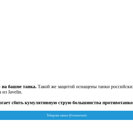
 на башне танка.
Такой же защитой оснащены танки российских
из Javelin.
гает сбить кумулятивную струю большинства противотанковы