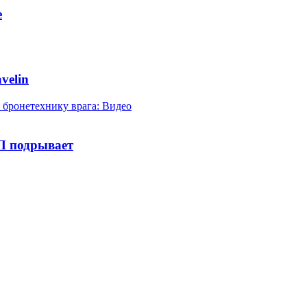
е
velin
П подрывает