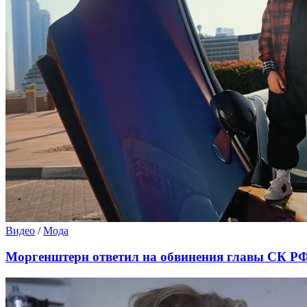
Видео
/
Мода
Моргенштерн ответил на обвинения главы СК РФ