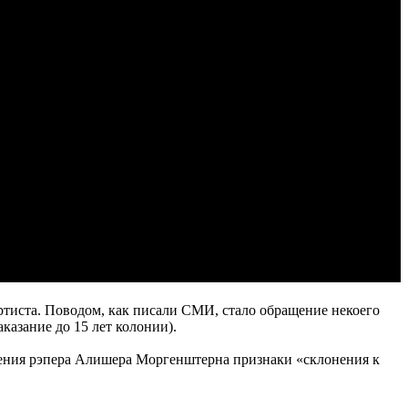
артиста. Поводом, как писали СМИ, стало обращение некоего
азание до 15 лет колонии).
едения рэпера Алишера Моргенштерна признаки «склонения к