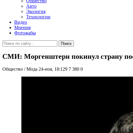
Общество
Авто
Экология
Технологии
Видео
Мнения
Фотожабы
Поиск
СМИ: Моргенштерн покинул страну по
Общество / Мода
24-ноя, 18:129
7 380
0