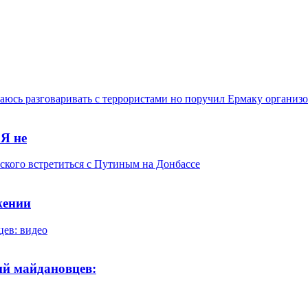
 Я не
жении
ий майдановцев: