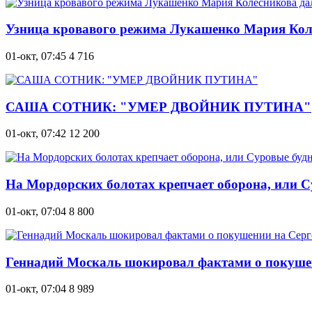
Узница кровавого режима Лукашенко Мария Кол
01-окт, 07:45
4 716
САША СОТНИК: "УМЕР ДВОЙНИК ПУТИНА"
01-окт, 07:42
12 200
На Мордорских болотах крепчает оборона, или 
01-окт, 07:04
8 800
Геннадий Москаль шокировал фактами о покушен
01-окт, 07:04
8 989