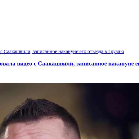
вала видео с Саакашвили, записанное накануне е