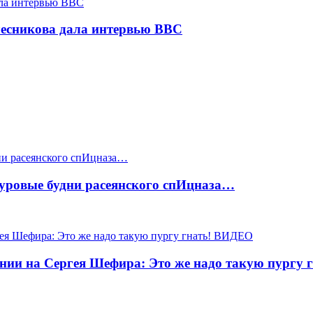
есникова дала интервью BBC
Суровые будни расеянского спИцназа…
ии на Сергея Шефира: Это же надо такую пургу