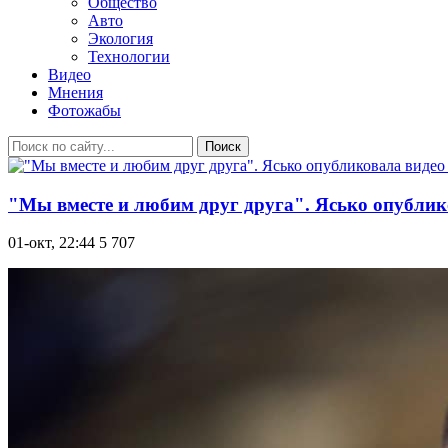
Общество
Авто
Экология
Технологии
Видео
Мнения
Фотожабы
Поиск
"Мы вместе и любим друг друга". Ясько опублико
01-окт, 22:44
5 707