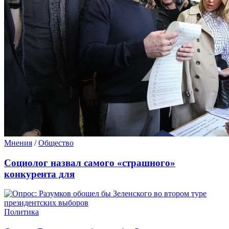
Мнения
/
Общество
Социолог назвал самого «страшного»
конкурента для
Политика