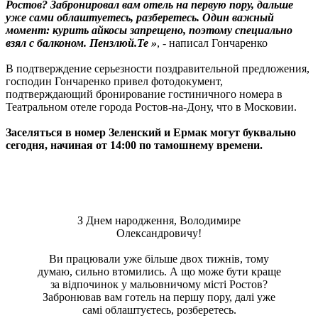
Ростов? Забронировал вам отель на первую пору, дальше
уже сами облаштуетесь, разберетесь. Один важный
момент: курить айкосы запрещено, поэтому специально
взял с балконом. Пензлюй.Те »
, - написал Гончаренко
В подтверждение серьезности поздравительной предложения,
господин Гончаренко привел фотодокумент,
подтверждающий бронирование гостиничного номера в
Театральном отеле города Ростов-на-Дону, что в Московии.
Заселяться в номер Зеленский и Ермак могут буквально
сегодня, начиная от 14:00 по тамошнему времени.
З Днем народження, Володимире
Олександровичу!
Ви працювали уже більше двох тижнів, тому
думаю, сильно втомились. А що може бути краще
за відпочинок у мальовничому місті Ростов?
Забронював вам готель на першу пору, далі уже
самі облаштуєтесь, розберетесь.