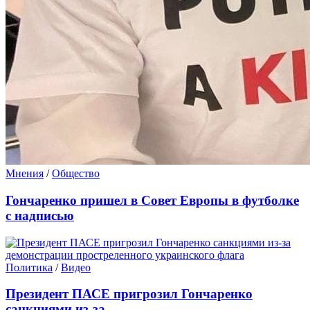
Мнения
/
Общество
Гончаренко пришел в Совет Европы в футболке
с надписью
Политика
/
Видео
Президент ПАСЕ пригрозил Гончаренко
санкциями из-за