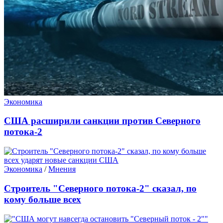
Экономика
США расширили санкции против Северного
потока-2
Экономика
/
Мнения
Строитель "Северного потока-2" сказал, по
кому больше всех