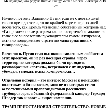
Международного форума Russian Energy Week в Москве. 2 октября 2019
года.
Именно поэтому Владимир Путин если не с первых дней
своего президентства, то по крайней мере с первых дней
после того, как Кремль установил собственный контроль над
«Газпромом» после разгрома кланов создателей компании во
главе с ее многолетним руководителем Рэмом Вяхиревым,
активно поддерживает стратегию
«альтернативных
газопроводов».
Более того, Путин стал высокопоставленным лоббистом
этих проектов, он не раз посещал страны, через
территорию которых должны были проходить
разнообразные «потоки», встречался с их лидерами,
убеждал, увлекал, искал компромиссы…
Отдельная история – это интерес Москвы к немецким
политикам и бизнесменам, многие из которых стали
беззастенчивыми пропагандистами российских
трубопроводов, а бывший федеральный канцлер Герхард
Шредер так и вовсе – лицом компании.
ТРАМП ПРИОСТАНОВИЛ СТРОИТЕЛЬСТВО, НОВЫЕ