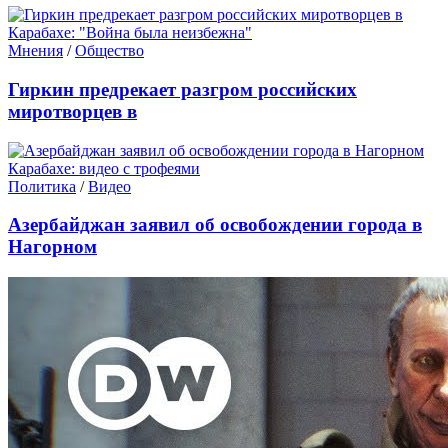
Мнения
/
Общество
Гиркин предрекает разгром российских
миротворцев в
Политика
/
Видео
Азербайджан заявил об освобождении города в
Нагорном