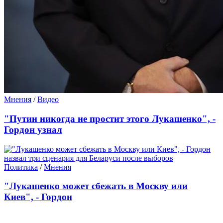
Мнения
/
Видео
"Путин никогда не простит этого Лукашенко", -
Гордон узнал
Политика
/
Мнения
"Лукашенко может сбежать в Москву или
Киев", - Гордон