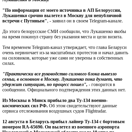
"По информации от моего источника в АП Белоруссии,
Лукашенко срочно вылетел в Москву для непубличной
встречи с Путиным"
, - заявил он в своем Telegram-канале.
До этого белорусские СМИ сообщили, что Лукашенко якобы
на время покинул страну без указания места и цели визита.
Тем временем Telegram-канал утверждает, что глава Беларуси
очень нервничает из-за масштабных протестов и начал давить
на силовиков, которые уже сами не уверены в собственных
силах.
"Практически все руководство силового блока вывезло
семьи, в основном в Москву. Лукашенко пока думает, что
удержит ситуацию, но процесс пошел",
- говорится в
сообщении. Официального подтверждения этих данных нет.
Из Москвы в Минск прибыло два Ту-134 военно-
космических сил РФ.
Об этом свидетельствуют данные
сервиса отслеживания воздушных судов Flightradar.
12 августа в Беларусь прибыл лайнер Ту-134 с бортовым
номером RA-65690. Он вылетел из военного аэропорта