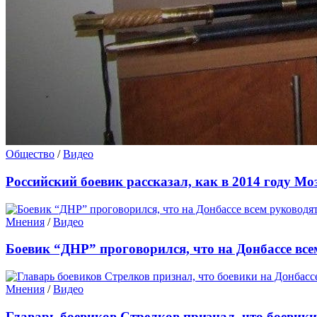
Общество
/
Видео
Российский боевик рассказал, как в 2014 году Мо
Мнения
/
Видео
Боевик “ДНР” проговорился, что на Донбассе все
Мнения
/
Видео
Главарь боевиков Стрелков признал, что боевики