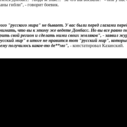
аны гибли", - говорит боевик.
гого "русского мира" не бывает. У вас были перед глазами п
имать, что вы к этому же ведете Донбасс. Но вы все равно по
орить свой регион и сделать ними своих земляков", - заявил 
ский мир" в итоге не нравится тот "русский мир", который 
оему получилось какое-то де**мо",
- констатировал Казанский.