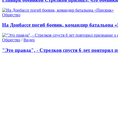
Общество
На Донбассе погиб боевик, командир батальона 
Общество
/
Видео
"Это правда", - Стрелков спустя 6 лет повторил 