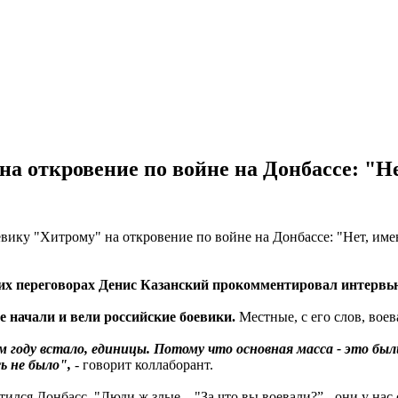
а откровение по войне на Донбассе: "Нет
их переговорах Денис Казанский прокомментировал интервь
е начали и вели российские боевики.
Местные, с его слов, воев
м году встало, единицы. Потому что основная масса - это бы
ь не было",
- говорит коллаборант.
лся Донбасс. "Люди ж злые... "За что вы воевали?” - они у нас 