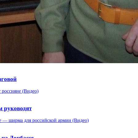
зговой
м руководят
 на Донбассе