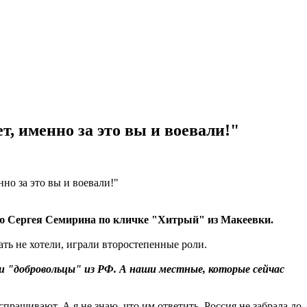
, именно за это вы и воевали!"
ю Сергея Семирина по кличке "Хитрый" из Макеевки.
ать не хотели, играли второстепенные роли.
ли "добровольцы" из РФ. А наши местные, которые сейчас
спрашивают. А я не знаю, что им ответить. Россия не забрала до