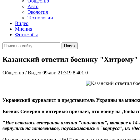
Общество
Авто
Экология
Технологии
Видео
Мнения
Фотожабы
Поиск
Казанский ответил боевику "Хитрому" н
Общество / Видео
09-авг, 21:319
8 401
0
Украинский журналист и представитель Украины на минск
Боевик Семерин в интервью признает, что войну на Донбасс
"Нас осталось ветеранов именно "ополчения", которое в 14-
вернулись на готовенькое, поусаживались в "корпуса", их здес
Он признает, что жители "ДНР" недовольны тем, во что преврати