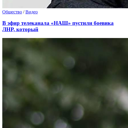
Общество
/
Видео
В эфир телеканала «НАШ» пустили боевика
ЛНР, который