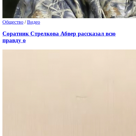
Общество
/
Видео
Соратник Стрелкова Абвер рассказал всю
правду о