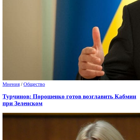
Мнения
/
Общество
Турчинов: Порошенко готов возглавить Кабмин
при Зеленском