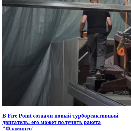
В Fire Point создали новый турбореактивный
двигатель: его может получить ракета
"Фламинго"