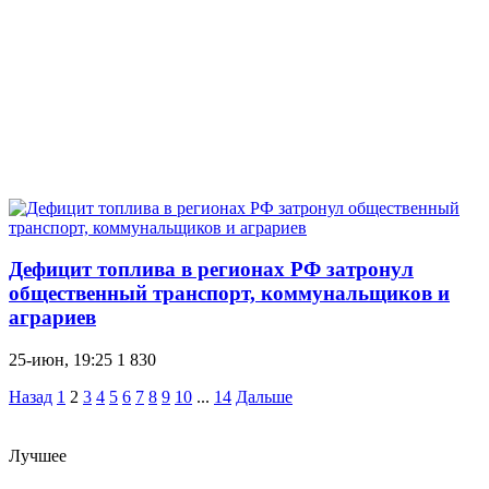
Дефицит топлива в регионах РФ затронул
общественный транспорт, коммунальщиков и
аграриев
25-июн, 19:25
1 830
Назад
1
2
3
4
5
6
7
8
9
10
...
14
Дальше
Лучшее