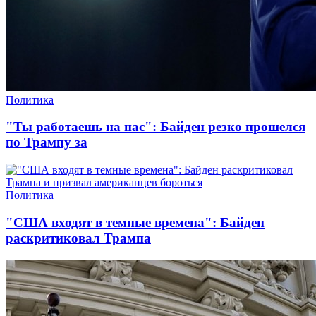
Политика
"Ты работаешь на нас": Байден резко прошелся
по Трампу за
Политика
"США входят в темные времена": Байден
раскритиковал Трампа