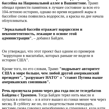
бассейна на Национальной аллее в Вашингтоне.
Трамп
обещал привести памятник в лучшее состояние за всю его
104-летнюю историю, однако во время недавней жары в
бассейне снова появились водоросли, а краска на дне начала
облупливаться.
"Зеркальный бассейн отражает нарциссизм и
некомпетентность, лежащие в основе этой
администрации"
, – добавил Байден.
Он утверждал, что этот проект был одним из примеров
"коррупции в масштабах, которых раньше не видели в
истории США".
Кроме того, по его словам, Трамп
"подрывает авторитет
США в мире больше, чем любой другой американский
президент", "разрушает НАТО"
и
"ставит Путина выше
американских союзников".
Речь прозвучала ровно через два года после теледебатов
Байдена с Трампом.
Тогда Байден терял нить мысли и
путался в ответах – и в итоге вышел из гонки менее чем через
месяц. В субботу же он, по свидетельствам очевидцев,
местами снова говорил неразборчиво и спрашивал, куда идти,