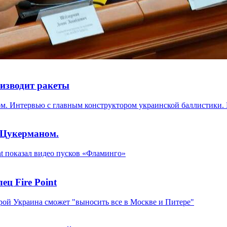
оизводит ракеты
 Цукерманом.
ц Fire Point