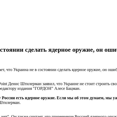
остоянии сделать ядерное оружие, он ош
int Денис Штилерман заявил, что Украине не стоит строить свою
 редактору издания "ГОРДОН" Алесе Бацман.
у России есть ядерное оружие. Если мы об этом думаем, мы уж
 Штилерман.
о нет". Он также считает, что применение Россией ядерного оруж