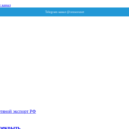
 канал
ерекрыть