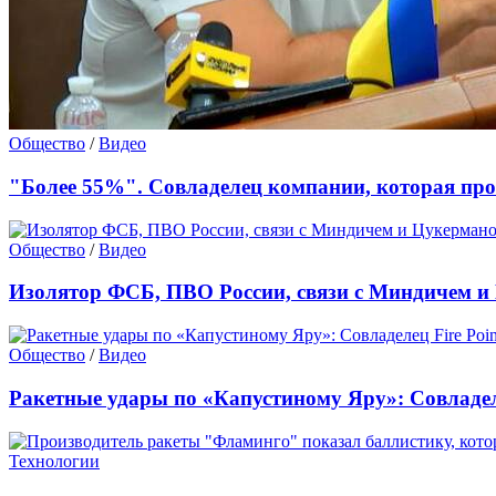
Общество
/
Видео
"Более 55%". Совладелец компании, которая пр
Общество
/
Видео
Изолятор ФСБ, ПВО России, связи с Миндичем и
Общество
/
Видео
Ракетные удары по «Капустиному Яру»: Совладеле
Технологии