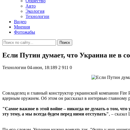
Общество
Авто
Экология
Технологии
Видео
Мнения
Фотожабы
Поиск
Если Путин думает, что Украина не в с
Технологии
04-июн, 18:189
2 911
0
Совладелец и главный конструктор украинской компании Fire Po
ядерным оружием. Об этом он рассказал в интервью главному
"Самое важное в этой войне – никогда не думать о том, что 
эту тему, а мы всегда будем перед ними отступать"
, – сказал
По его словам, Украине нужно воевать так, "будто у них ничег