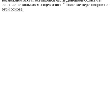
возможным захват оставшейся части Донецкой области в
течение нескольких месяцев и возобновление переговоров на
этой основе.