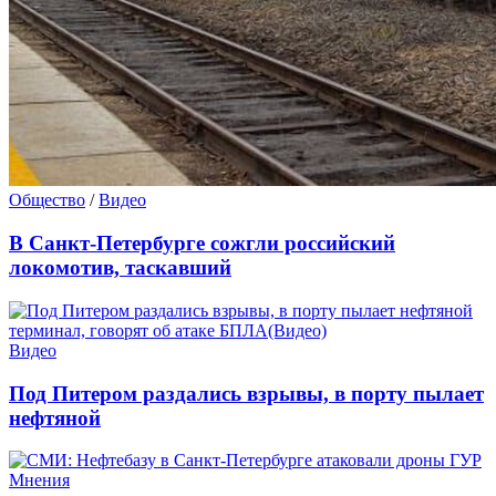
Общество
/
Видео
В Санкт-Петербурге сожгли российский
локомотив, таскавший
Видео
Под Питером раздались взрывы, в порту пылает
нефтяной
Мнения