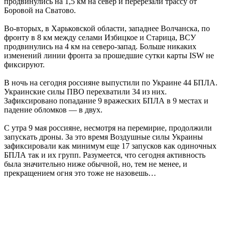
продвинулись на 1,5 км на север и перерезали трассу от
Боровой на Сватово.
Во-вторых, в Харьковской области, западнее Волчанска, по
фронту в 8 км между селами Избицкое и Старица, ВСУ
продвинулись на 4 км на северо-запад. Больше никаких
изменений линии фронта за прошедшие сутки карты ISW не
фиксируют.
В ночь на сегодня россияне выпустили по Украине 44 БПЛА.
Украинские силы ПВО перехватили 34 из них.
Зафиксировано попадание 9 вражеских БПЛА в 9 местах и
падение обломков — в двух.
С утра 9 мая россияне, несмотря на перемирие, продолжили
запускать дроны. За это время Воздушные силы Украины
зафиксировали как минимум еще 17 запусков как одиночных
БПЛА так и их групп. Разумеется, что сегодня активность
была значительно ниже обычной, но, тем не менее, и
прекращением огня это тоже не назовешь…