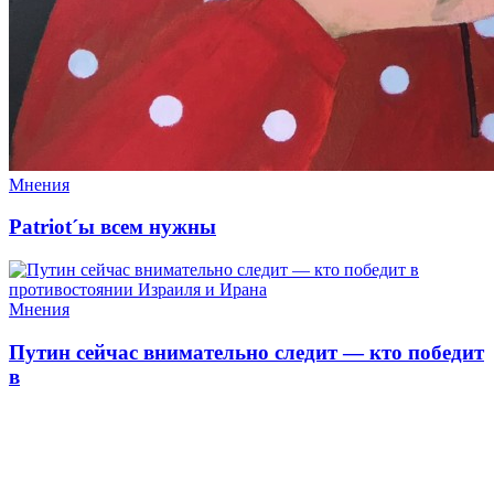
Мнения
Patriot´ы всем нужны
Мнения
Путин сейчас внимательно следит — кто победит
в