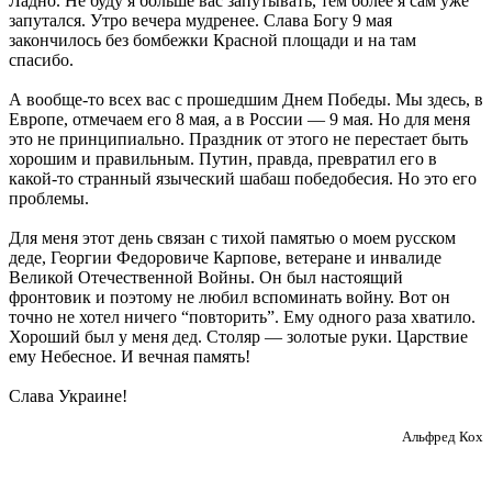
Ладно. Не буду я больше вас запутывать, тем более я сам уже
запутался. Утро вечера мудренее. Слава Богу 9 мая
закончилось без бомбежки Красной площади и на там
спасибо.
А вообще-то всех вас с прошедшим Днем Победы. Мы здесь, в
Европе, отмечаем его 8 мая, а в России — 9 мая. Но для меня
это не принципиально. Праздник от этого не перестает быть
хорошим и правильным. Путин, правда, превратил его в
какой-то странный языческий шабаш победобесия. Но это его
проблемы.
Для меня этот день связан с тихой памятью о моем русском
деде, Георгии Федоровиче Карпове, ветеране и инвалиде
Великой Отечественной Войны. Он был настоящий
фронтовик и поэтому не любил вспоминать войну. Вот он
точно не хотел ничего “повторить”. Ему одного раза хватило.
Хороший был у меня дед. Столяр — золотые руки. Царствие
ему Небесное. И вечная память!
Слава Украине!
Альфред Кох