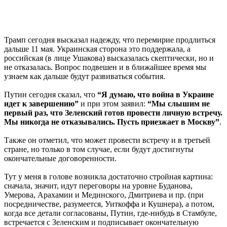
Трамп сегодня высказал надежду, что перемирие продлиться
дальше 11 мая. Украинская сторона это поддержала, а
российская (в лице Ушакова) высказалась скептически, но и
не отказалась. Вопрос подвешен и в ближайшее время мы
узнаем как дальше будут развиваться события.
Путин сегодня сказал, что
“Я думаю, что война в Украине
идет к завершению”
и при этом заявил:
“Мы слышим не
первый раз, что Зеленский готов провести личную встречу.
Мы никогда не отказывались. Пусть приезжает в Москву”
.
Также он отметил, что может провести встречу и в третьей
стране, но только в том случае, если будут достигнуты
окончательные договоренности.
Тут у меня в голове возникла достаточно стройная картина:
сначала, значит, идут переговоры на уровне Буданова,
Умерова, Арахамии и Мединского, Дмитриева и пр. (при
посредничестве, разумеется, Уиткоффа и Кушнера), а потом,
когда все детали согласованы, Путин, где-нибудь в Стамбуле,
встречается с Зеленским и подписывает окончательную