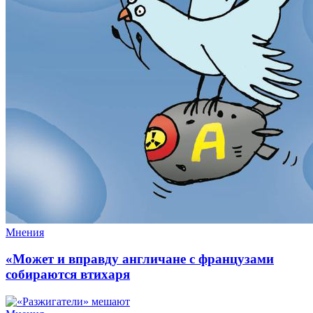
Мнения
«Может и вправду англичане с французами
собираются втихаря