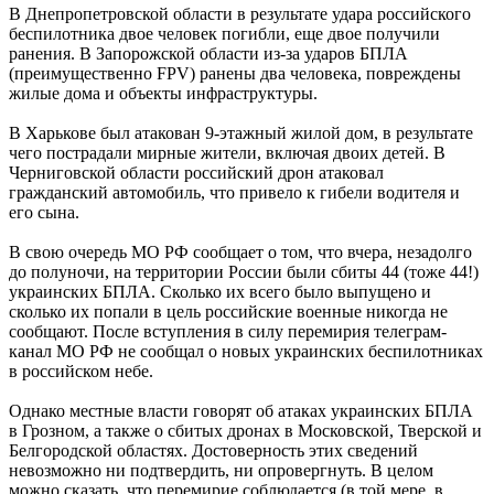
В Днепропетровской области в результате удара российского
беспилотника двое человек погибли, еще двое получили
ранения. В Запорожской области из-за ударов БПЛА
(преимущественно FPV) ранены два человека, повреждены
жилые дома и объекты инфраструктуры.
В Харькове был атакован 9-этажный жилой дом, в результате
чего пострадали мирные жители, включая двоих детей. В
Черниговской области российский дрон атаковал
гражданский автомобиль, что привело к гибели водителя и
его сына.
В свою очередь МО РФ сообщает о том, что вчера, незадолго
до полуночи, на территории России были сбиты 44 (тоже 44!)
украинских БПЛА. Сколько их всего было выпущено и
сколько их попали в цель российские военные никогда не
сообщают. После вступления в силу перемирия телеграм-
канал МО РФ не сообщал о новых украинских беспилотниках
в российском небе.
Однако местные власти говорят об атаках украинских БПЛА
в Грозном, а также о сбитых дронах в Московской, Тверской и
Белгородской областях. Достоверность этих сведений
невозможно ни подтвердить, ни опровергнуть. В целом
можно сказать, что перемирие соблюдается (в той мере, в