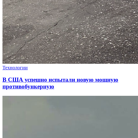
Технологии
В США успешно испытали новую мощную
противобункерную