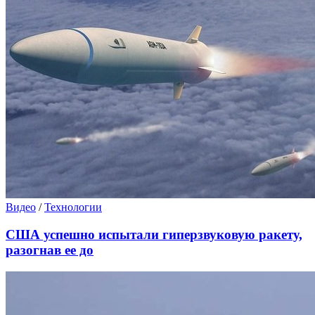
Видео
/
Технологии
США успешно испытали гиперзвуковую ракету,
разогнав ее до