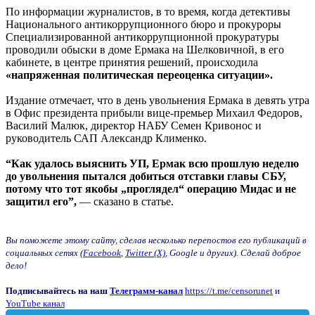
По информации журналистов, в то время, когда детективы
Национального антикоррупционного бюро и прокуроры
Специализированной антикоррупционной прокуратуры
проводили обыски в доме Ермака на Шелковичной, в его
кабинете, в центре принятия решений, происходила
«напряженная политическая переоценка ситуации».
Издание отмечает, что в день увольнения Ермака в девять утра
в Офис президента прибыли вице-премьер Михаил Федоров,
Василий Малюк, директор НАБУ Семен Кривонос и
руководитель САП Александр Клименко.
“Как удалось выяснить УП, Ермак всю прошлую неделю
до увольнения пытался добиться отставки главы СБУ,
потому что тот якобы „проглядел“ операцию Мидас и не
защитил его”,
— сказано в статье.
Вы поможете этому сайту, сделав несколько перепостов его публикаций в
социальных сетях (
Facebook
,
Twitter (X)
, Google и других). Сделай доброе
дело!
Подписывайтесь на наш
Телеграмм-канал
https://t.me/censorunet
и
YouTube канал