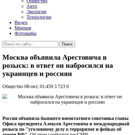
Общество
Авто
Экология
Технологии
Видео
Мнения
Фотожабы
Поиск
Москва объявила Арестовича в
розыск: в ответ он набросился на
украинцев и россиян
Общество
08-окт, 01:459
3 723
0
Россия объявила бывшего внештатного советника главы
Офиса президента Алексея Арестовича в международный
розыск по "уголовному делу о терроризме и фейках об
армии РФ".
Об этом сообщают росСМИ.