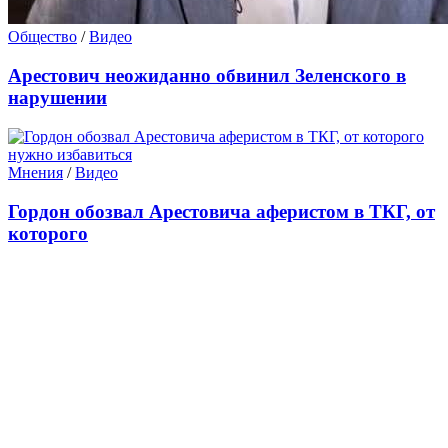
Общество
/
Видео
Арестович неожиданно обвинил Зеленского в
нарушении
Мнения
/
Видео
Гордон обозвал Арестовича аферистом в ТКГ, от
которого