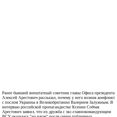
Ранее бывший внештатный советник главы Офиса президента
Алексей Арестович рассказал, почему у него возник конфликт
с послом Украины в Великобритании Валерием Залужным. В
интервью российской пропагандистке Ксении Собчак
Арестович заявил, что их дружба с экс-главнокомандующим
ВСУ оказалась "на паузе" после серии публичных