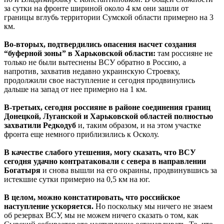
за сутки на фронте шириной около 4 км они зашли от
границы вглубь территории Сумской области примерно на 3
км.
Во-вторых, подтвердились опасения насчет создания
“буферной зоны” в Харьковской области:
там россияне не
только не были вытеснены ВСУ обратно в Россию, а
напротив, захватив недавно украинскую Строевку,
продолжили свое наступление и сегодня продвинулись
дальше на запад от нее примерно на 1 км.
В-третьих, сегодня россияне в районе соединения границ
Донецкой, Луганской и Харьковской областей полностью
захватили Редкодуб
и, таким образом, и на этом участке
фронта еще немного приблизились к Осколу.
В качестве слабого утешения, могу сказать, что ВСУ
сегодня удачно контратаковали с севера в направлении
Богатыря
и снова вышли на его окраины, продвинувшись за
истекшие сутки примерно на 0,5 км на юг.
В целом, можно констатировать, что российское
наступление ускоряется.
Но поскольку мы ничего не знаем
об резервах ВСУ, мы не можем ничего сказать о том, как