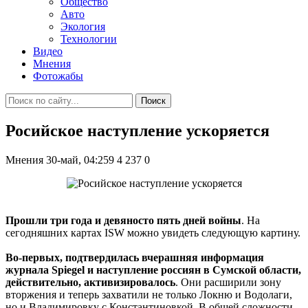
Общество
Авто
Экология
Технологии
Видео
Мнения
Фотожабы
Поиск
Росийское наступление ускоряется
Мнения
30-май, 04:259
4 237
0
Прошли три года и девяносто пять дней войны
. На
сегодняшних картах ISW можно увидеть следующую картину.
Во-первых, подтвердилась вчерашняя информация
журнала Spiegel и наступление россиян в Сумской области,
действительно, активизировалось
. Они расширили зону
вторжения и теперь захватили не только Локню и Водолаги,
но и Владимировку с Константиновкой. В общей сложности