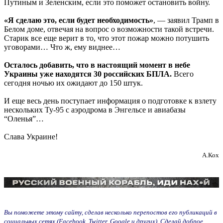
Путиным и Зеленским, если это поможет остановить войну.
«Я сделаю это, если будет необходимость»
, — заявил Трамп в
Белом доме, отвечая на вопрос о возможности такой встречи.
Старик все еще верит в то, что этот пожар можно потушить
уговорами… Что ж, ему виднее…
Осталось добавить, что в настоящий момент в небе
Украины уже находятся 30 российских БПЛА.
Всего
сегодня ночью их ожидают до 150 штук.
И еще весь день поступает информация о подготовке к взлету
нескольких Ту-95 с аэродрома в Энгельсе и авиабазы
“Оленья”…
Слава Украине!
А.Кох
Вы поможете этому сайту, сделав несколько перепостов его публикаций в
социальных сетях (Facebook, Twitter, Google и других). Сделай доброе