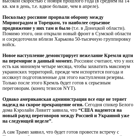
высокой скоростью с ноября прошлого года (в среднем на 14
кв. км в день, т.е. вдвое больше, чем в апреле).
Поскольку россияне прорвали оборону между
Мирноградом и Торецком, то наиболее серьезное
продвижение у них там и было
(т.е. в Донецкой области).
Помимо этого, они открыли новый фронт в Сумской области
и сосредоточили вблизи Харькова 50-тысячную группировку
войск.
Новое наступление демонстрирует нежелание Кремля идти
на перемирие в данный момент.
Россияне считают, что у них
есть как минимум четыре месяца, чтобы захватить максимум
украинских территорий, прежде чем испортится погода и
иссякнут подготовленные для этого наступления резервы.
Только после этого Кремль будет готов к серьезным
переговорам. (конец тезисов NYT).
Однако американская администрация все еще не теряет
надежд на скорое прекращение огня.
Сегодня спикер Белого
дома Кэролайн Ливитт заявила, что
“США надеются на
новый раунд переговоров между Россией и Украиной уже
на следующей неделе”
.
А сам Трамп заявил, что будет готов провести встречу с