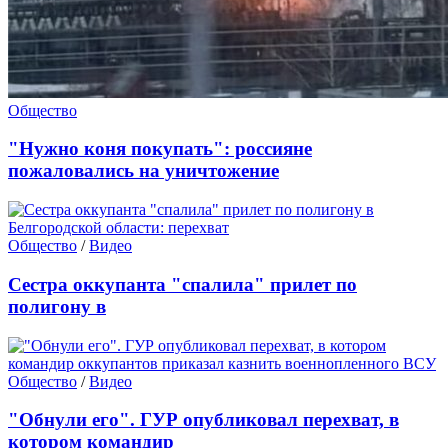
Общество
"Нужно коня покупать": россияне
пожаловались на уничтожение
Общество
/
Видео
Cестра оккупанта "спалила" прилет по
полигону в
Общество
/
Видео
"Обнули его". ГУР опубликовал перехват, в
котором командир