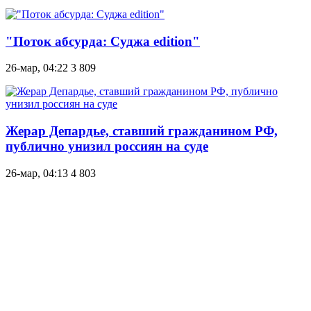
"Поток абсурда: Суджа edition"
26-мар, 04:22
3 809
Жерар Депардье, ставший гражданином РФ,
публично унизил россиян на суде
26-мар, 04:13
4 803