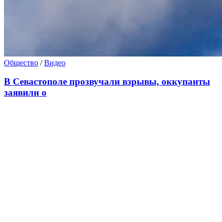
Общество
/
Видео
В Севастополе прозвучали взрывы, оккупанты
заявили о