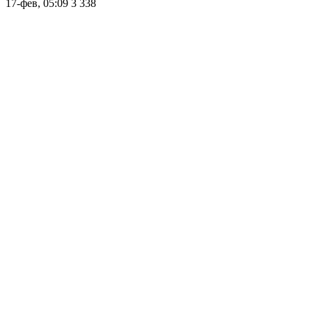
17-фев, 05:09
3 338