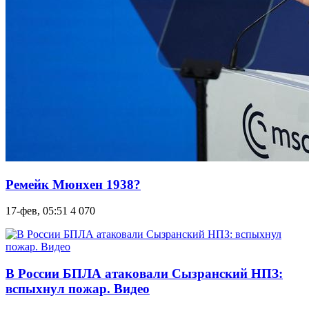
Ремейк Мюнхен 1938?
17-фев, 05:51
4 070
В России БПЛА атаковали Сызранский НПЗ:
вспыхнул пожар. Видео