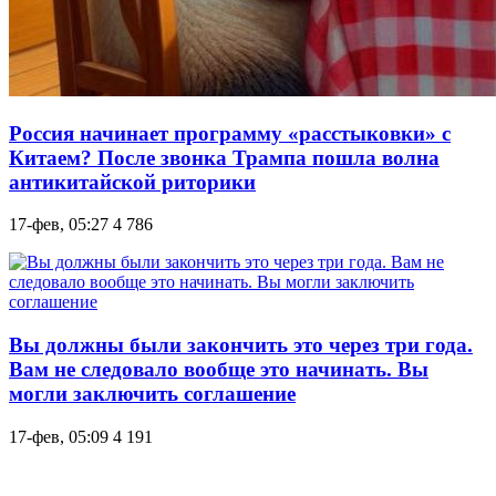
Россия начинает программу «расстыковки» с
Китаем? После звонка Трампа пошла волна
антикитайской риторики
17-фев, 05:27
4 786
Вы должны были закончить это через три года.
Вам не следовало вообще это начинать. Вы
могли заключить соглашение
17-фев, 05:09
4 191