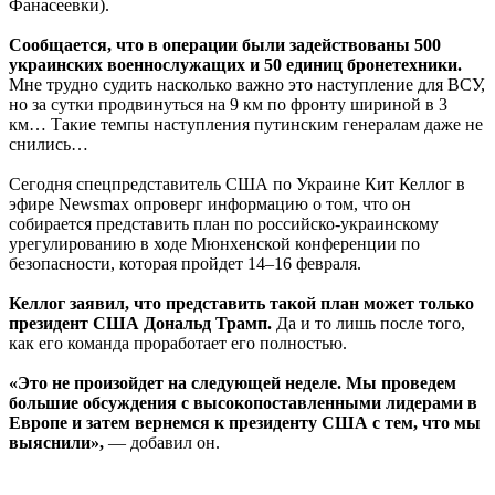
Фанасеевки).
Сообщается, что в операции были задействованы 500
украинских военнослужащих и 50 единиц бронетехники.
Мне трудно судить насколько важно это наступление для ВСУ,
но за сутки продвинуться на 9 км по фронту шириной в 3
км… Такие темпы наступления путинским генералам даже не
снились…
Сегодня спецпредставитель США по Украине Кит Келлог в
эфире Newsmax опроверг информацию о том, что он
собирается представить план по российско-украинскому
урегулированию в ходе Мюнхенской конференции по
безопасности, которая пройдет 14–16 февраля.
Келлог заявил, что представить такой план может только
президент США Дональд Трамп.
Да и то лишь после того,
как его команда проработает его полностью.
«Это не произойдет на следующей неделе. Мы проведем
большие обсуждения с высокопоставленными лидерами в
Европе и затем вернемся к президенту США с тем, что мы
выяснили»,
— добавил он.