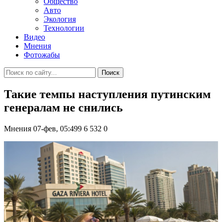
Общество
Авто
Экология
Технологии
Видео
Мнения
Фотожабы
Поиск
Такие темпы наступления путинским
генералам не снились
Мнения
07-фев, 05:499
6 532
0