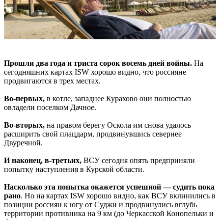
Прошли два года и триста сорок восемь дней войны.
На
сегодняшних картах ISW хорошо видно, что россияне
продвигаются в трех местах.
Во-первых,
в котле, западнее Курахово они полностью
овладели поселком Дачное.
Во-вторых,
на правом берегу Оскола им снова удалось
расширить свой плацдарм, продвинувшись севернее
Двуречной.
И наконец, в-третьих,
ВСУ сегодня опять предприняли
попытку наступления в Курской области.
Насколько эта попытка окажется успешной — судить пока
рано
. Но на картах ISW хорошо видно, как ВСУ вклинились в
позиции россиян к югу от Суджи и продвинулись вглубь
территории противника на 9 км (до Черкасской Конопельки и