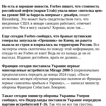
Но есть и хорошие новости. Forbes пишет, что стоимость
российской нефти (марки Urals) упала ниже «потолка цен»
на уровне $60 за баррель впервые с декабря,
пишет
Bloomberg. Это может быть свидетельством того, что
введенные США в январе санкции работают, отмечает
агентство. Что я могу сказать? Хорошо, коли так…
Еще сегодня Forbes сообщил, что бравые путинские
генералы запускали «Орешник» по Киеву, но ракета
вышла из строя и взорвалась на территории России.
Все
эксперты очень скептичны по поводу этой информации, но
откуда-то же Forbes ее взял! Ведь не из пальца де он ее
высосал. Издание достойное, врать не должно…
Франция сегодня поставила Украине первые
многоцелевые истребители Mirage 2000-5
(первоначально
предполагалось передать до конца 2024 года).
«После
нескольких месяцев обучения украинских пилотов во Франции
первые самолеты прибыли в Украину»
, — написал министр
обороны Франции Себастьен Лекорню.
Также сегодня министр обороны Украины Умеров
сообщил, что Нидерланды поставили Украине очередную
партию истребителей F-16.
Так что не все так грустно,