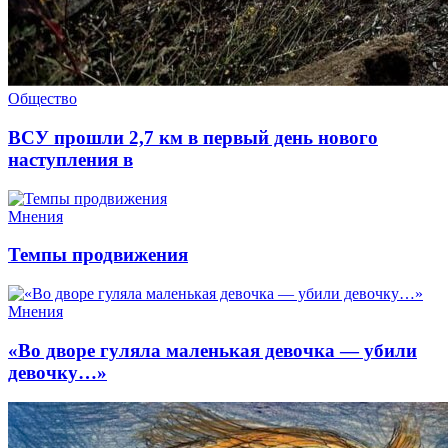
Общество
ВСУ прошли 2,7 км в первый день нового
наступления в
Мнения
Темпы продвижения
Мнения
«Во дворе гуляла маленькая девочка — убили
девочку…»