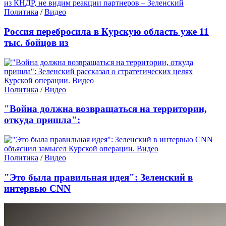
Политика
/
Видео
Россия перебросила в Курскую область уже 11
тыс. бойцов из
Политика
/
Видео
"Война должна возвращаться на территории,
откуда пришла":
Политика
/
Видео
"Это была правильная идея": Зеленский в
интервью CNN