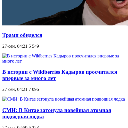
Трамп обиделся
27-сен, 04:21
5 549
В истории с Wildberries Кадыров просчитался
впервые за много лет
27-сен, 04:21
7 096
СМИ: В Китае затонула новейшая атомная
подводная лодка
27-сен, 02:59
5 223