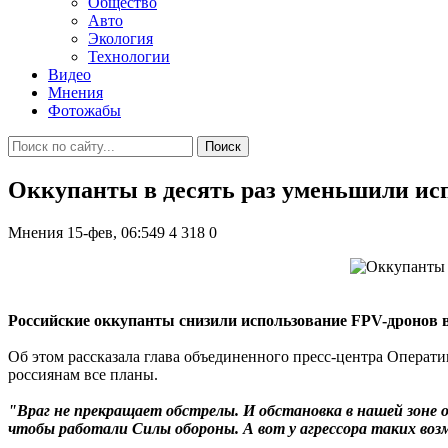
Общество
Авто
Экология
Технологии
Видео
Мнения
Фотожабы
Поиск
Оккупанты в десять раз уменьшили ис
Мнения
15-фев, 06:549
4 318
0
Российские оккупанты снизили использование FPV-дронов в
Об этом рассказала глава объединенного пресс-центра Опера
россиянам все планы.
"Враг не прекращает обстрелы. И обстановка в нашей зоне
чтобы работали Силы обороны. А вот у агрессора таких во