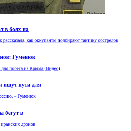
т в боях на
нов: Гуменюк
и ищут пути для
ы бегут в