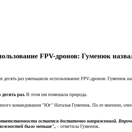
пользование FPV-дронов: Гуменюк назва
 десять раз.
В этом им помешала природа.
тивного командования "Юг" Наталья Гуменюк. По ее мнению, оче
 ответственности остается достаточно напряженной. Впроче
зможностей было меньше",
– отметила Гуменюк.