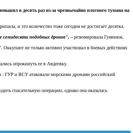
еньшил в десять раз из-за чрезвычайно плотного тумана на
ипасы, и это количество тоже сегодня не достигает десятка.
е семидесяти подобных дронов",
– резюмировала Гуменюк.
 Оккупант не только активно участвовал в боевых действиях
лись опрокинуть ее в Авдеевку.
в : ГУР и ВСУ атаковали морскими дронами российский
одить спасательную операцию, однако она оказалась