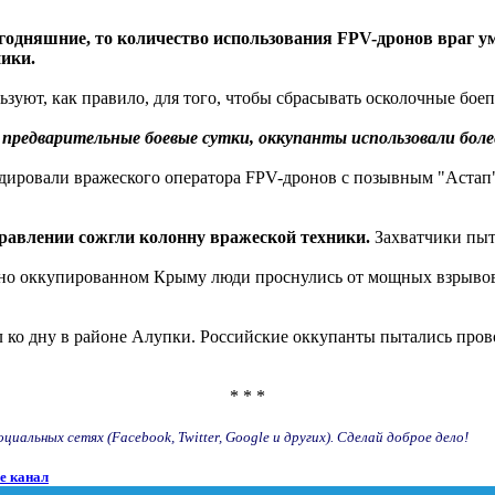
егодняшние, то количество использования FPV-дронов враг ум
ники.
уют, как правило, для того, чтобы сбрасывать осколочные боепр
 предварительные боевые сутки, оккупанты использовали боле
ировали вражеского оператора FPV-дронов с позывным "Астап".
равлении сожгли колонну вражеской техники.
Захватчики пыта
енно оккупированном Крыму люди проснулись от мощных взрыво
л ко дну в районе Алупки. Российские оккупанты пытались пров
* * *
иальных сетях (Facebook, Twitter, Google и других). Сделай доброе дело!
e канал