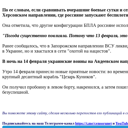
По ее словам, если сравнивать вчерашние боевые сутки и с
Херсонском направлении, где россияне запускают беспилот
Она отметила, что другие конфигурации БПЛА россияне использ
"Погода существенно повлияла. Потому что 13 февраля, это
Ранее сообщалось, что в Запорожском направлении ВСУ ликвид
в Украине, но и хвастался в сети "охотой на нацистов".
В ночь на 14 февраля украинские воины на Авдеевском нап
Утро 14 февраля принесло новые приятные новости: во врем
крупный десантный корабль "Цезарь Куников".
Он получил пробоину в левом борту, накренился, а затем поше
безуспешной.
Вы поможете этому сайту, сделав несколько перепостов его публикаций в соц
Подписывайтесь на наш Телеграмм-канал
https://t.me/censorunet
и
YouTub