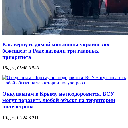
Как вернуть домой миллионы украинских
беженцев: в Раде назвали три главных
приоритета
16-дек, 05:48
3 543
Оккупантам в Крыму не поздоровится. ВСУ
могут поразить любой объект на территории
полуострова
16-дек, 05:24
3 211