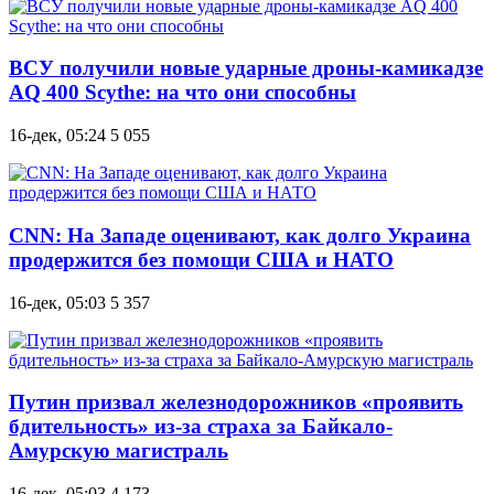
ВСУ получили новые ударные дроны-камикадзе
AQ 400 Scythe: на что они способны
16-дек, 05:24
5 055
CNN: На Западе оценивают, как долго Украина
продержится без помощи США и НАТО
16-дек, 05:03
5 357
Путин призвал железнодорожников «проявить
бдительность» из-за страха за Байкало-
Амурскую магистраль
16-дек, 05:03
4 173