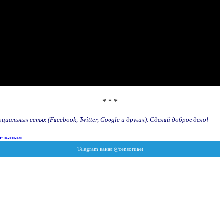
* * *
иальных сетях (Facebook, Twitter, Google и других). Сделай доброе дело!
e канал