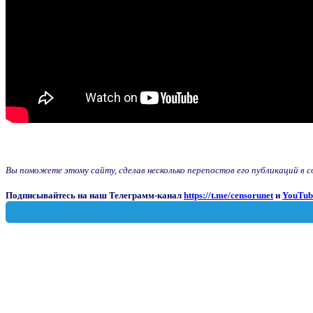
Вы поможете этому сайту, сделав несколько перепостов его публикаций в соц
Подписывайтесь на наш Телеграмм-канал
https://t.me/censorunet
и
YouTub