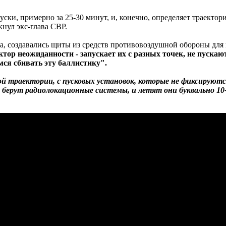
ски, примерно за 25-30 минут, и, конечно, определяет траектор
кнул экс-глава СВР.
а, создавались щиты из средств противовоздушной обороны для 
тор неожиданности - запускает их с разных точек, не пуска
ся сбивать эту баллистику".
й траектории, с пусковых установок, которые не фиксируются
берут радиолокационные системы, и летят они буквально 10