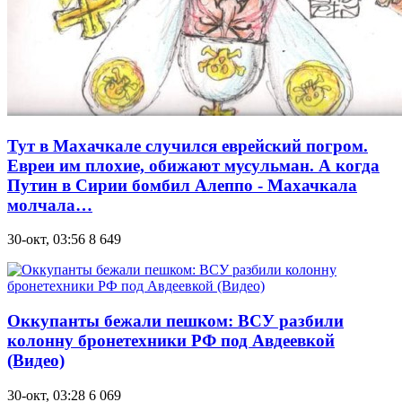
Тут в Махачкале случился еврейский погром.
Евреи им плохие, обижают мусульман. А когда
Путин в Сирии бомбил Алеппо - Махачкала
молчала…
30-окт, 03:56
8 649
Оккупанты бежали пешком: ВСУ разбили
колонну бронетехники РФ под Авдеевкой
(Видео)
30-окт, 03:28
6 069