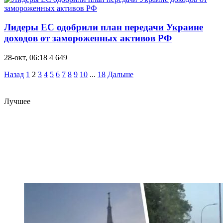
Лидеры ЕС одобрили план передачи Украине
доходов от замороженных активов РФ
28-окт, 06:18
4 649
Назад
1
2
3
4
5
6
7
8
9
10
...
18
Дальше
Лучшее