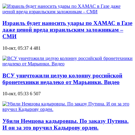
Израиль будет наносить удары по ХАМАС в Газе
даже ценой вреда израильским заложникам –
СМИ
10-окт, 05:37
4 481
ВСУ уничтожили целую колонну российской
бронетехники недалеко от Марьинки. Видео
10-окт, 05:33
6 507
Убили Немцова кадыровцы. По заказу Путина.
И он за это вручил Кадырову орден.