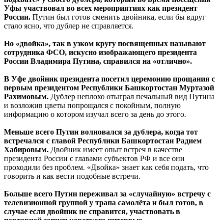
Уфы участвовал во всех мероприятиях как президент
России.
Путин был готов сменить двойника, если бы вдруг
стало ясно, что дублер не справляется.
Но «двойка», так в узком кругу посвященных называют
сотрудника ФСО, искусно изображающего президента
России Владимира Путина, справился на «отлично».
В Уфе двойник президента посетил церемонию прощания с
первым президентом Республики Башкортостан Муртазой
Рахимовым.
Дублер неплохо отыграл печальный вид Путина
и возложив цветы попрощался с покойным, полную
информацию о котором изучал всего за день до этого.
Меньше всего Путин волновался за дублера, когда тот
встречался с главой Республики Башкортостан Радием
Хабировым.
Двойник имеет опыт встреч в качестве
президента России с главами субъектов РФ и все они
проходили без проблем. «Двойка» знает как себя подать, что
говорить и как вести подобные встречи.
Больше всего Путин переживал за «случайную» встречу с
телевизионной группой у трапа самолёта и был готов, в
случае если двойник не справится, участвовать в