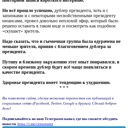
повторной записи короткого интервью.
Но всё прошло успешно,
дублер президента, хоть и с
запинками и с некоторыми несвойственными президенту
нюансами, провел довольно неплохой эфир, который было
решено оставить в таком виде и посмотреть как подобное
«скушает» зритель.
Надо сказать, что и съемочная группа была одурачена не
меньше зрителя, приняв с благоговением дублера за
президента.
Путину и близкому окружению этот опыт понравился, в
скором времени дублер будет всё чаще появляться в
качестве президента.
Здоровье президента имеет тенденцию к ухудшению.
* * *
Вы поможете сайту, сделав несколько перепостов его публикаций в
социальных сетях (Facebook, Twitter, Google и других). Сделай доброе
дело!
Подписывайтесь на наш Телеграмм-канал, где вы сможете обсудить
новости.
https://t.me/censorunet