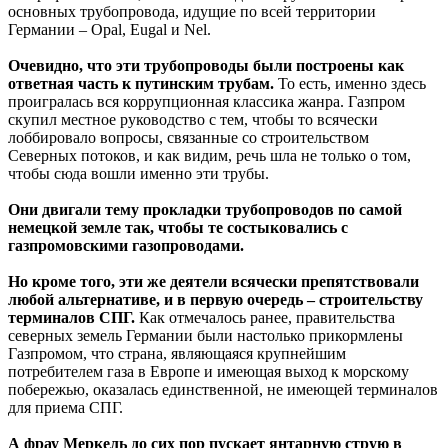
основных трубопровода, идущие по всей территории
Германии – Opal, Eugal и Nel.
Очевидно, что эти трубопроводы были построены как
ответная часть к путинским трубам.
То есть, именно здесь
проигралась вся коррупционная классика жанра. Газпром
скупил местное руководство с тем, чтобы то всячески
лоббировало вопросы, связанные со строительством
Северных потоков, и как видим, речь шла не только о том,
чтобы сюда вошли именно эти трубы.
Они двигали тему прокладки трубопроводов по самой
немецкой земле так, чтобы те состыковались с
газпромовскими газопроводами.
Но кроме того, эти же деятели всячески препятствовали
любой альтернативе, и в первую очередь – строительству
терминалов СПГ.
Как отмечалось ранее, правительства
северных земель Германии были настолько прикормлены
Газпромом, что страна, являющаяся крупнейшим
потребителем газа в Европе и имеющая выход к морскому
побережью, оказалась единственной, не имеющей терминалов
для приема СПГ.
А фрау Меркель до сих пор пускает янтарную струю в