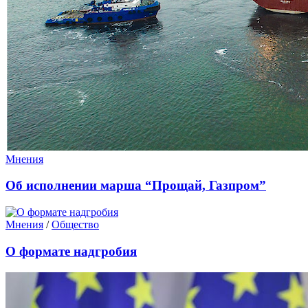
Мнения
Об исполнении марша “Прощай, Газпром”
Мнения
/
Общество
О формате надгробия