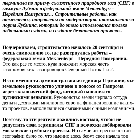
терминала по приему сжиженного природного газа (СПГ) в
коммуне Лубмин в федеральной земле Мекленбург –
Передняя Померания… Строительные работы, как
отмечается, направлены на модернизацию промышленного
порта Лубмина, который до этого использовался только
небольшими судами, и создание безопасного причала».
Подчеркиваем, строительство началось 20 сентября и
очень символично то, где развернулись работы –
федеральная земля Мекленбург – Передняя Померания.
Это как раз то место, куда подходит морская часть
газпромовских газопроводов Северный Поток 1 и 2.
И это именно та административная единица Германии, чье
земельное руководство уличено в подсосе от Газпрома
через экологический фонд, который наполнялся
путинскими деньгами.
Руководство земли черпало оттуда
деньги десятками миллионов евро на финансирование каких-
то проектов, выполнявшиеся связанными с ними компаниями.
Поэтому-то эти деятели ложились костьми, чтобы не
допустить сюда терминалы СПГ и всячески лоббировали
московские трубные проекты.
Но самое интересное в этой
географии было то, что именно здесь берут свое начала три