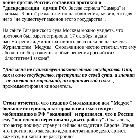
войне против России, составили протокол о
"дискредитации" армии РФ.
Звезда сериала "Самара" и
фильма "9 рота" резко ответил на обвинения, заявив, что для
него "не существует законов этого государства".
На сайте Гагаринского суда Москвы можно увидеть, что
протокол был зарегистрирован 17 октября, а дата
рассмотрения административного дела пока не назначена.
Журналистам "Медузы" Смольянинов честно ответил, что ему
абсолютно безразличны любые решения российских
"блюстителей закона".
"Для меня не существует законов этого государства. Они,
как и само государство, преступны по своей сути, а значит
– не имеют ни моральной, ни юридической силы"
,
–
прокомментировал кинодеятель.
Стоит отметить, что недавно Смольянинов дал "Медузе"
большое интервью, в котором назвал частичную
мобилизацию в РФ "окаянной" и признался, что в России
ему "постепенно переставали давать работу".
Оказалось,
что актер покинул страну и сейчас находится в Европе. Узнав,
что против него заведено административное дело, артист,
кажется, ни капли не расстроился.