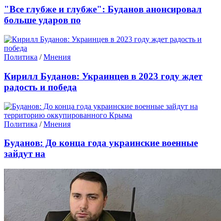
"Все глубже и глубже": Буданов анонсировал
больше ударов по
Политика
/
Мнения
Кирилл Буданов: Украинцев в 2023 году ждет
радость и победа
Политика
/
Мнения
Буданов: До конца года украинские военные
зайдут на