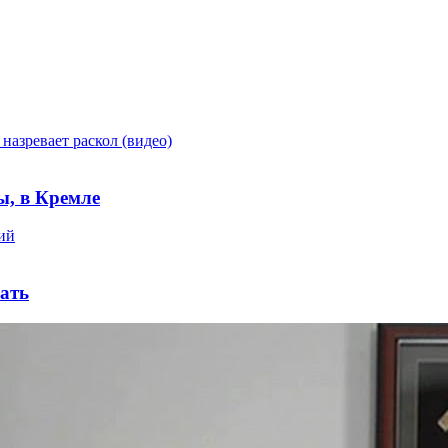
ы, в Кремле
лать