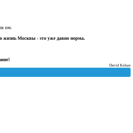
ак им.
ю жизнь Москвы - это уже давно норма.
аине!
David Kohan