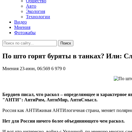
Общество
Авто
Экология
Технологии
Видео
Мнения
Фотожабы
Поиск
По што горят буряты в танках? Или: Сл
Мнения
23-июн, 06:569
6 979
0
Бердяев писал, что раскол – определяющее и характерное я
"АНТИ": АнтиРим, АнтиМир, АнтиСмысл.
Россия как АНТИживая АНТИлогичная страна, меняет полярност
Нет для России ничего более объединяющего чем раскол.
И вот что интересно, война с Украиной, по мнению многих са