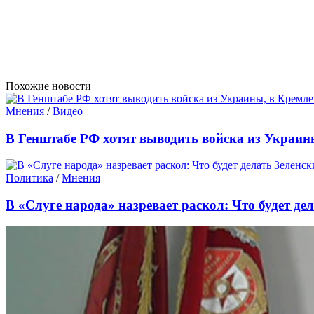
Похожие новости
Мнения
/
Видео
В Генштабе РФ хотят выводить войска из Украин
Политика
/
Мнения
В «Слуге народа» назревает раскол: Что будет де