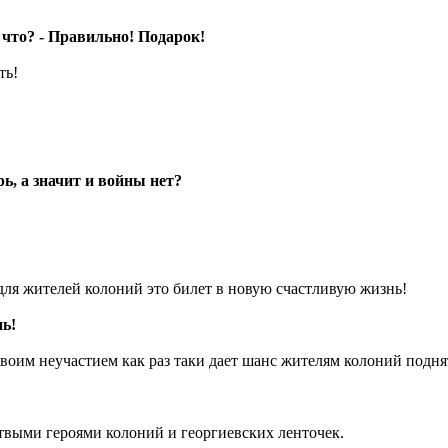
 что? - Правильно! Подарок!
ть!
ь, а значит и войны нет?
к для жителей колоний это билет в новую счастливую жизнь!
нь!
 своим неучастием как раз таки дает шанс жителям колоний подня
ртвыми героями колоний и георгиевских ленточек.