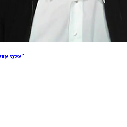
 еще хуже"