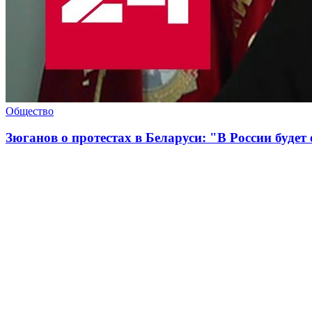
Общество
Зюганов о протестах в Беларуси: "В России будет