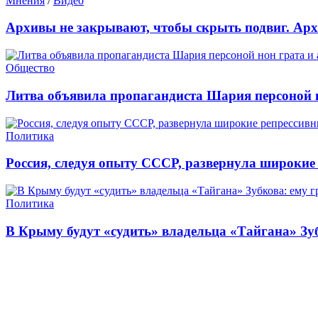
Мнения
/
Видео
Архивы не закрывают, чтобы скрыть подвиг. Ар
Общество
Литва объявила пропагандиста Шария персоной 
Политика
Россия, следуя опыту СССР, развернула широкие
Политика
В Крыму будут «судить» владельца «Тайгана» Зу