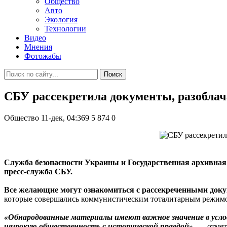
Общество
Авто
Экология
Технологии
Видео
Мнения
Фотожабы
Поиск
СБУ рассекретила документы, разоблач
Общество
11-дек, 04:369
5 874
0
Служба безопасности Украины и Государственная архивна
пресс-служба СБУ.
Все желающие могут ознакомиться с рассекреченными док
которые совершались коммунистическим тоталитарным режимо
«Обнародованные материалы имеют важное значение в услов
широкую общественность с исторической правдой»
, — отмет