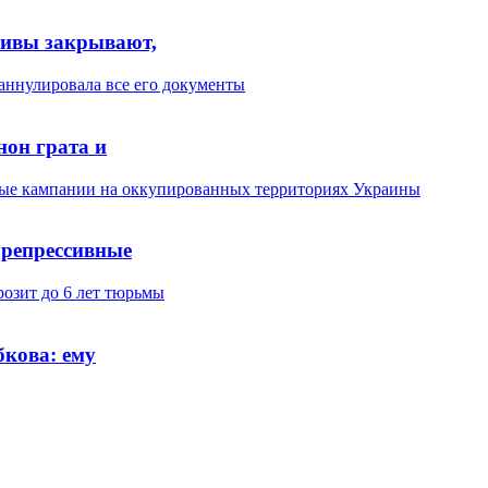
хивы закрывают,
нон грата и
 репрессивные
бкова: ему