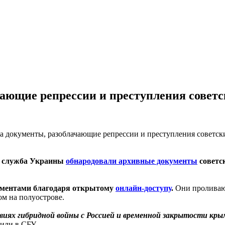
ающие репрессии и преступления советс
я служба Украины
обнародовали архивные документы
советс
ументами благодаря открытому
онлайн-доступу
.
Они проливаю
м на полуострове.
иях гибридной войны с Россией и временной закрытости крым
или в СБУ.