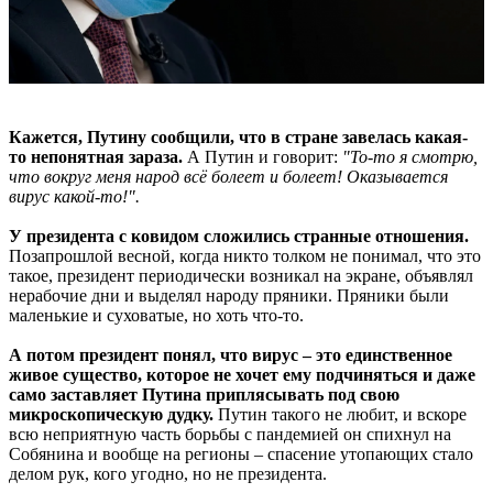
Кажется, Путину сообщили, что в стране завелась какая-
то непонятная зараза.
А Путин и говорит:
"То-то я смотрю,
что вокруг меня народ всё болеет и болеет! Оказывается
вирус какой-то!".
У президента с ковидом сложились странные отношения.
Позапрошлой весной, когда никто толком не понимал, что это
такое, президент периодически возникал на экране, объявлял
нерабочие дни и выделял народу пряники. Пряники были
маленькие и суховатые, но хоть что-то.
А потом президент понял, что вирус – это единственное
живое существо, которое не хочет ему подчиняться и даже
само заставляет Путина приплясывать под свою
микроскопическую дудку.
Путин такого не любит, и вскоре
всю неприятную часть борьбы с пандемией он спихнул на
Собянина и вообще на регионы – спасение утопающих стало
делом рук, кого угодно, но не президента.