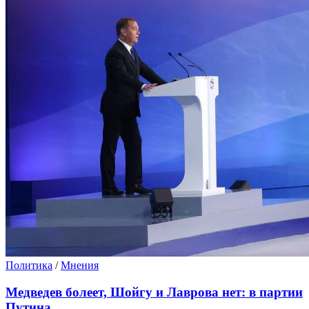
Политика
/
Мнения
Медведев болеет, Шойгу и Лаврова нет: в партии
Путина