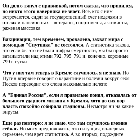
Он долго тянул с прививкой, потом сказал, что привился,
но никто этого наверняка не знает.
Все, кто с ним
встречаются, сидят за государственный счет неделями в
отелях и пансионатах – ветераны, спортсмены, активисты,
ряженая массовка.
Вакцинация, тем временем, провалена, захват мира с
помощью "Спутника" не состоялся.
А статистика такова,
что если бы это не были цифры смертности, мы бы просто
вaтаны
отали над этими 792, 795, 791 и, конечно, коронные
799 в сутки.
Что у них там теперь в Кремле случилось, я не знаю.
Но
Путин впервые говорит о карантине и болезни вокруг себя.
Песков переводит его слова максимально нелепо.
А "Единая Россия", если я правильно понял, отказалась от
большого ударного митинга у Кремля, хотя до сих пор
власть спокойно собирала стадионы.
Несмотря ни на какие
вирусы.
Еще раз повторю: я не знаю, что там случилось именно
сейчас.
Но могу предположить, что ситуация, во-первых,
серьезнее, чем врет статистика. А во-вторых, подождите