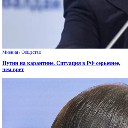
Мнения
/
Общество
Путин на карантине. Ситуация в РФ серьезнее,
чем врет