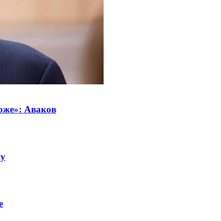
тоже»: Аваков
ку
е