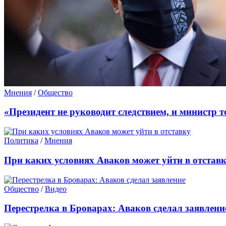
Мнения
/
Общество
«Президент не руководит следствием, и министр 
Политика
/
Мнения
При каких условиях Аваков может уйти в отстав
Общество
/
Видео
Перестрелка в Броварах: Аваков сделал заявлени