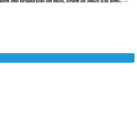
лает это независимо от того, хочет он этого или нет»
, —