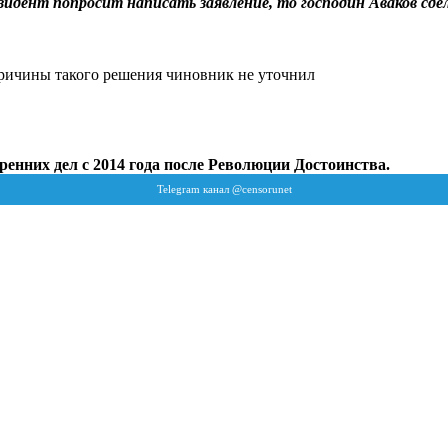
езидент попросит написать заявление, то господин Аваков сде
Причины такого решения чиновник не уточнил
енних дел с 2014 года после Революции Достоинства.