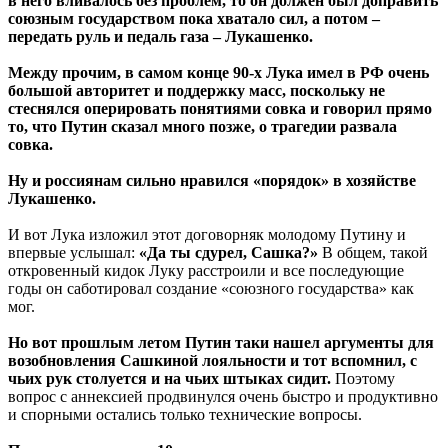
в него вливалось без проблем, то он должен был доправить
союзным государством пока хватало сил, а потом –
передать руль и педаль газа – Лукашенко.
Между прочим, в самом конце 90-х Лука имел в РФ очень
большой авторитет и поддержку масс, поскольку не
стеснялся оперировать понятиями совка и говорил прямо
то, что Путин сказал много позже, о трагедии развала
совка.
Ну и россиянам сильно нравился «порядок» в хозяйстве
Лукашенко.
И вот Лука изложил этот договорняк молодому Путину и
впервые услышал:
«Да ты сдурел, Сашка?»
В общем, такой
откровенный кидок Луку расстроили и все последующие
годы он саботировал создание «союзного государства» как
мог.
Но вот прошлым летом Путин таки нашел аргументы для
возобновления Сашкиной лояльности и тот вспомнил, с
чьих рук столуется и на чьих штыках сидит.
Поэтому
вопрос с аннексией продвинулся очень быстро и продуктивно
и спорными остались только технические вопросы.