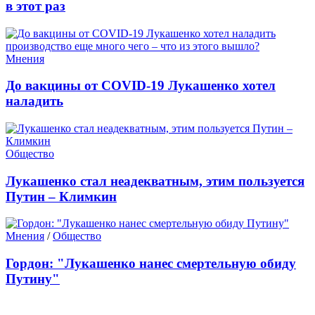
в этот раз
Мнения
До вакцины от COVID-19 Лукашенко хотел
наладить
Общество
Лукашенко стал неадекватным, этим пользуется
Путин – Климкин
Мнения
/
Общество
Гордон: "Лукашенко нанес смертельную обиду
Путину"