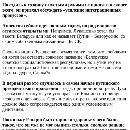
Но ездить к хозяину с пустыми руками не принято и скорее
всего, он приехал обсуждать «усиление интеграционных
процессов»
.
Аннексия сейчас идет полным ходом, но ряд вопросов
остаются открытыми
. Например, Лукашенко хотел бы
ввести Беларусь или как ее называет Путин – Белоруссию, со
своим собственным названием – БССР.
Свою позицию Лукашенко аргументирует тем, что вообще-то
он хотел бы оставить совковое название «Белоруская
советская социалистическая республика», но Путин ему на
это второй раз за 20 лет ответил одними и теми же словами:
«Да ты сдурел, Сашка?».
В первый раз это случилось в самом начале путинского
президентского правления
. Тогда, при личной встрече, Лука
рассказал Путину о сути уговора его и Ельцина по поводу
«союзного договора». Слияние двух стран в экстазе единения
должно было сопровождаться еще одним условленным
действием.
Поскольку Ельцин был старше и здоровье у него было
такое, что он уже не мог выпить столько, сколько раньше