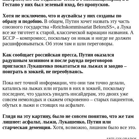
Гестапо у них был зеленый вход, без пропусков.
Хотя не исключено, что и аусвайсы у них созданы по
образу и подобию.
В общем, Путин хочет назвать эту часть
союзного государства «Reichskommissariat BeloruSS», а Лука
все же тяготеет к старой, классической вариации названия. А
БССР – компромисс, поскольку он никак и нигде не должен
расшифровываться. Об этом там и шли переговоры.
Как сообщает российская пресса, Путин оказался
радушным хозяином и после раунда переговоров
пригласил Лукашенко покататься на лыжах и заодно –
поиграть в хоккей, не переобуваясь.
Пока нет точной информации, что они там точно делали,
катались на лыжах или играли в них в хоккей, поскольку
последнее, что удалось увидеть инсайдерам, это двоих уже
совсем немолодых и скажем откровенно – старых пациентов,
обутых в лыжи и стоящих на асфальте.
Глядя на эту картину, было не совсем понятно, что же там
лишнее: асфальт, лыжи, Лукашенко, Путин или
старческая деменция.
Хотя, возможно, лишним было все это.