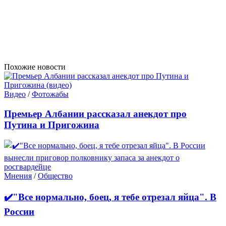
Похожие новости
Видео
/
Фотожабы
Премьер Албании рассказал анекдот про
Путина и Пригожина
Мнения
/
Общество
✔️"Все нормально, боец, я тебе отрезал яйца". В
России