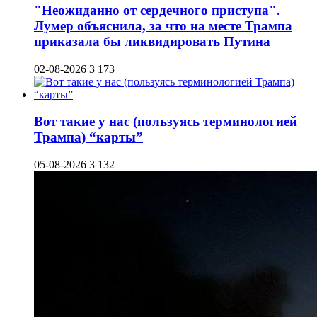
"Неожиданно от сердечного приступа".
Лумер объяснила, за что на месте Трампа
приказала бы ликвидировать Путина
02-08-2026
3 173
Вот такие у нас (пользуясь терминологией
Трампа) “карты”
05-08-2026
3 132