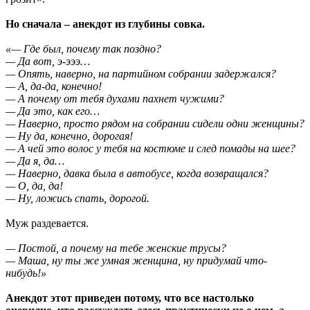
Но сначала – анекдот из глубины совка.
«— Где был, почему так поздно?
— Да вот, э-эээ…
— Опять, наверно, на партийном собрании задержался?
— А, да-да, конечно!
— А почему от тебя духами пахнет чужими?
— Да это, как его…
— Наверно, просто рядом на собрании сидели одни женщины?
— Ну да, конечно, дорогая!
— А чей это волос у тебя на костюме и след помады на шее?
— Да я, да…
— Наверно, давка была в автобусе, когда возвращался?
— О, да, да!
— Ну, ложись спать, дорогой.
Муж раздевается.
— Постой, а почему на тебе женские трусы?
— Маша, ну ты же умная женщина, ну придумай что-
нибудь!»
Анекдот этот приведен потому, что все настолько