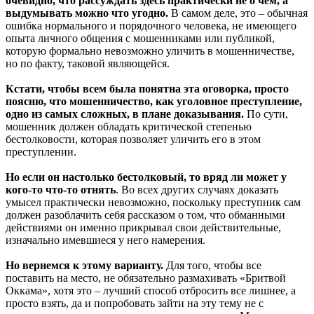
очевидно, что рассуждать здесь практически не о чем, а
выдумывать можно что угодно.
В самом деле, это – обычная
ошибка нормального и порядочного человека, не имеющего
опыта личного общения с мошенниками или публикой,
которую формально невозможно уличить в мошенничестве,
но по факту, таковой являющейся.
Кстати, чтобы всем была понятна эта оговорка, просто
поясню, что мошенничество, как уголовное преступление,
одно из самых сложных, в плане доказывания.
По сути,
мошенник должен обладать критической степенью
бестолковости, которая позволяет уличить его в этом
преступлении.
Но если он настолько бестолковый, то вряд ли может у
кого-то что-то отнять
. Во всех других случаях доказать
умысел практически невозможно, поскольку преступник сам
должен разоблачить себя рассказом о том, что обманными
действиями он именно прикрывал свои действительные,
изначально имевшиеся у него намерения.
Но вернемся к этому варианту.
Для того, чтобы все
поставить на место, не обязательно размахивать «Бритвой
Оккама», хотя это – лучший способ отбросить все лишнее, а
просто взять, да и попробовать зайти на эту тему не с