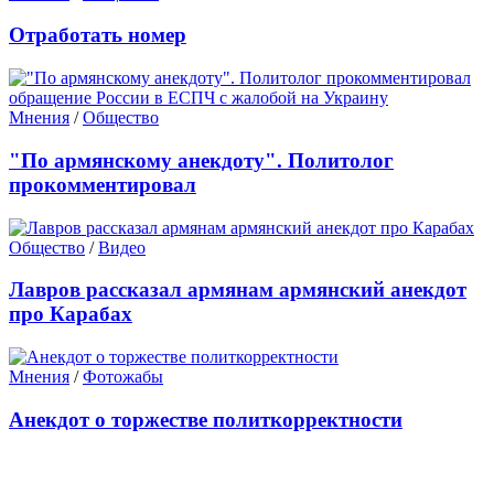
Отработать номер
Мнения
/
Общество
"По армянскому анекдоту". Политолог
прокомментировал
Общество
/
Видео
Лавров рассказал армянам армянский анекдот
про Карабах
Мнения
/
Фотожабы
Анекдот о торжестве политкорректности