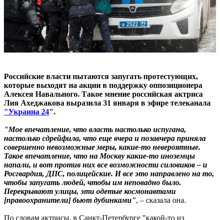
Российские власти пытаются запугать протестующих,
которые выходят на акции в поддержку оппозиционера
Алексея Навального. Такое мнение российская актриса
Лия Ахеджакова выразила 31 января в эфире телеканала
"Украина 24
".
"Мое впечатление, что власть настолько испугана,
настолько сдрейфила, что еще вчера и позавчера приняла
совершенно невозможные меры, какие-то невероятные.
Такое впечатление, что на Москву какие-то иноземцы
напали, и вот против них все возможности силовиков – и
Росгвардия, ДПС, полицейские. И все это направлено на то,
чтобы запугать людей, чтобы им неповадно было.
Перекрывают улицы, эти одетые космонавтами
[правоохранители] бьют дубинками"
, – сказала она.
По словам актрисы, в Санкт-Петербурге "какой-то из