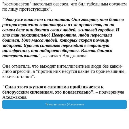
"космонавтов" настолько озверел, что бил табельным оружием
по лицу протестующих".
"Это уже какая-то психопатия. Они говорят, что боятся
распространения коронавируса из-за протестов, но на
самом деле они боятся своих людей, жителей городов. И
это так показательно! Невероятно, люди перестали
бояться. Уже масса людей, которых скорая помощь
забирает. Ярость силовиков переходит в страшную
шизофрению, она набирает обороты. Власть боится
потерять власть"
, – считает Ахеджакова.
Она отметила, что выходят интеллигентные люди без какой-
либо агрессии, а "против них несутся какие-то бронемашины,
какие-то танки".
"Сила этого жуткого сатанизма приближается к
белорусским силовикам, это показательно",
– подчеркнула
Ахеджакова.