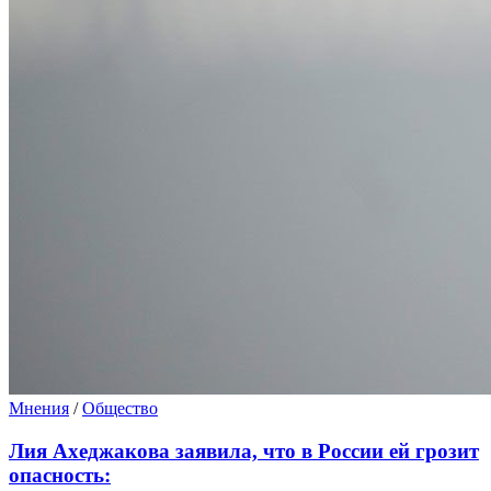
Мнения
/
Общество
Лия Ахеджакова заявила, что в России ей грозит
опасность: