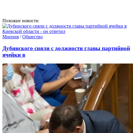
Похожие новости
Мнения
/
Общество
Дубинского сняли с должности главы партийной
ячейки в