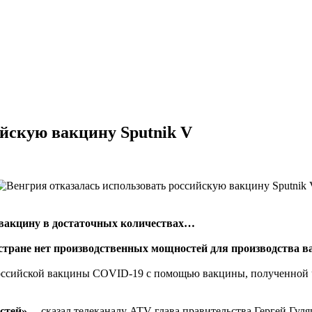
ийскую вакцину Sputnik V
 вакцину в достаточных количествах…
 стране нет производственных мощностей для производства в
оссийской вакцины COVID-19 с помощью вакцины, полученной ч
стей»
, – сказал телеканалу ATV глава правительства Гергей Гуля