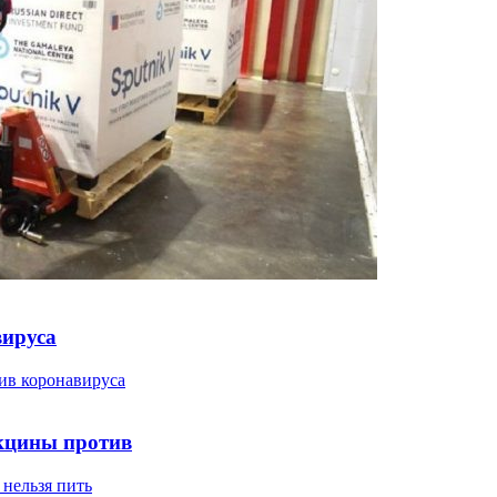
вируса
кцины против