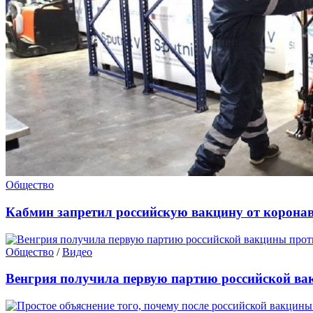
Общество
Кабмин запретил российскую вакцину от корона
Общество
/
Видео
Венгрия получила первую партию российской ва