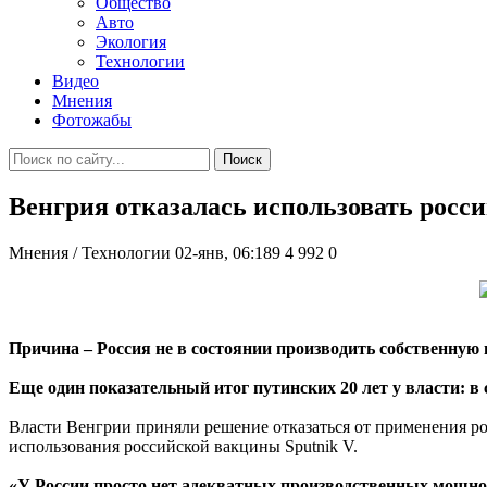
Общество
Авто
Экология
Технологии
Видео
Мнения
Фотожабы
Поиск
Венгрия отказалась использовать росс
Мнения / Технологии
02-янв, 06:189
4 992
0
Причина – Россия не в состоянии производить собственную
Еще один показательный итог путинских 20 лет у власти: в
Власти Венгрии приняли решение отказаться от применения р
использования российской вакцины Sputnik V.
«У России просто нет адекватных производственных мощно