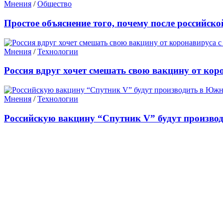
Мнения
/
Общество
Простое объяснение того, почему после российск
Мнения
/
Технологии
Россия вдруг хочет смешать свою вакцину от кор
Мнения
/
Технологии
Российскую вакцину “Спутник V” будут произво